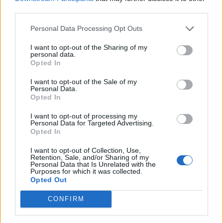
OOO 4 SPORT, Прешов
third parties.
Jazdecká 1/A, 080 01 Prešov
Словакия
Personal Data Processing Opt Outs
+421 51 7720704­
+ 421 51 7720705­
I want to opt-out of the Sharing of my
+421 51 7720706­
personal data.
4sport@4sport.sk
Opted In
I want to opt-out of the Sale of my
Personal Data.
Opted In
I want to opt-out of processing my
Personal Data for Targeted Advertising.
организация, проведение и опосредствование
Opted In
спортивных, культурных и общественных мероприятий,
семинарей и курсов посредническую деятельность в
I want to opt-out of Collection, Use,
области спорта
Retention, Sale, and/or Sharing of my
посредническaя деятельность в области спорта
Personal Data that Is Unrelated with the
Purposes for which it was collected.
рекламнaя деятельность разного рода
Opted Out
маркетинг
ДЕКЛАРАЦИЯ О ЗАЩИТЕ ЛИЧНЫХ ДАННЫХ
CONFIRM
В наших турнирах принимали участие команды