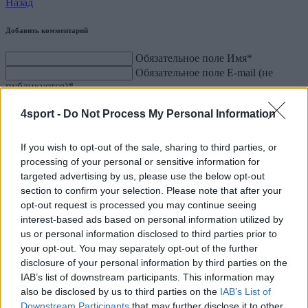
Назад
Добавить комментарий
Обязательное поле
Имя
*
Обязательное поле
E-mail (не
публикуется)
*
Веб-сайт
4sport -
Do Not Process My Personal Information
Пожалуйста, сложите 3 и 6.
*
If you wish to opt-out of the sale, sharing to third parties, or
processing of your personal or sensitive information for
Комментарий
targeted advertising by us, please use the below opt-out
Уведомлять меня о новых комментариях по e-mail
section to confirm your selection. Please note that after your
opt-out request is processed you may continue seeing
interest-based ads based on personal information utilized by
us or personal information disclosed to third parties prior to
your opt-out. You may separately opt-out of the further
disclosure of your personal information by third parties on the
IAB’s list of downstream participants. This information may
also be disclosed by us to third parties on the
IAB’s List of
Downstream Participants
that may further disclose it to other