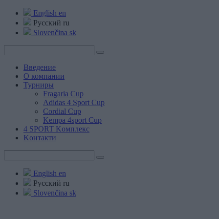
English
en
Русский
ru
Slovenčina
sk
Введение
О компании
Турниры
Fragaria Cup
Adidas 4 Sport Cup
Cordial Cup
Kempa 4sport Cup
4 SPORT Kомплекс
Kонтакти
English
en
Русский
ru
Slovenčina
sk